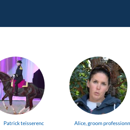
Patrick teisserenc
Alice, groom professionn