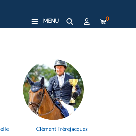
0
MENU
User
Menu
Custom
elle
Clément Frérejacques