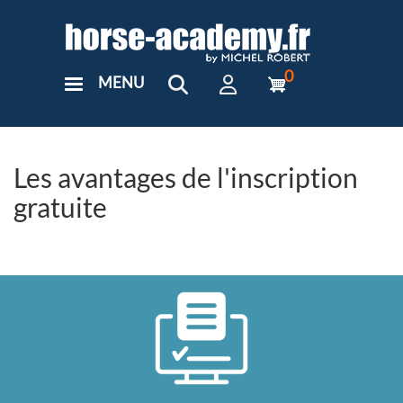
Aller
au
contenu
principal
0
MENU
User
Menu
Custom
Les avantages de l'inscription
gratuite