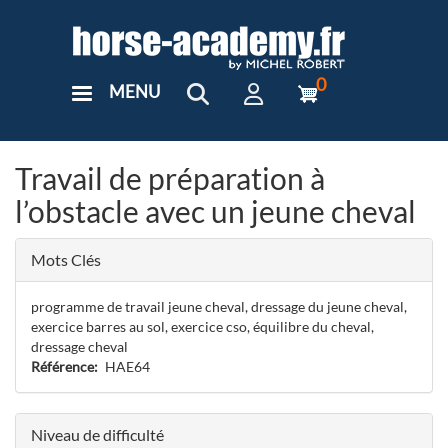
Aller
au
contenu
principal
0
MENU
User
Menu
Custom
Travail de préparation à
l’obstacle avec un jeune cheval
Mots Clés
programme de travail jeune cheval, dressage du jeune cheval,
exercice barres au sol, exercice cso, équilibre du cheval,
dressage cheval
Référence
HAE64
Niveau de difficulté