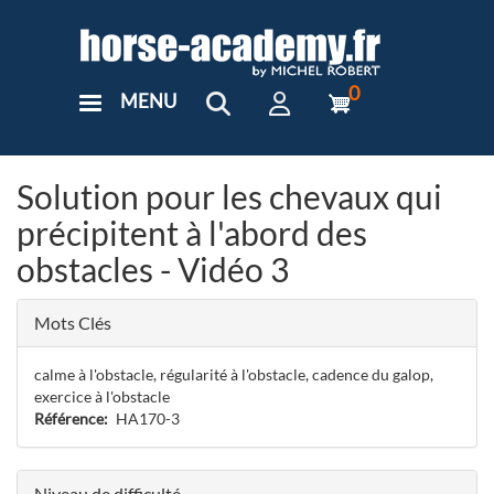
Aller
au
contenu
principal
0
MENU
User
Menu
Custom
Solution pour les chevaux qui
précipitent à l'abord des
obstacles - Vidéo 3
Mots Clés
calme à l'obstacle, régularité à l'obstacle, cadence du galop,
exercice à l'obstacle
Référence
HA170-3
Niveau de difficulté