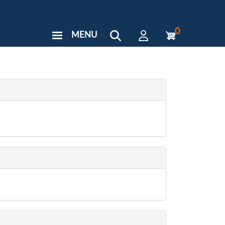
0
MENU
User
Menu
Custom