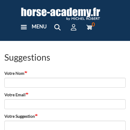
Aller
au
contenu
principal
0
MENU
User
Menu
Custom
Suggestions
Votre Nom
Votre Email
Votre Suggestion