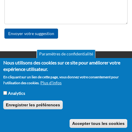
Envoyer votre suggestion
Paramètres de confidentialité
Mentions légales
Nous utilisons des cookies sur ce site pour améliorer votre
Pied
CGV
expérience utilisateur.
de
RGPD
En cliquant sur un lien de cette page, vous donnez votre consentement pour
Politique de confidentialité
page
Plus d'infos
l'utilisation des cookies.
Politique de cookies
Partenaires
Analytics
Suggestions
Contact
Enregistrer les préférences
Copyright © 2012 - 2026 Horse Academy - Tous droits réservés.
Accepter tous les cookies