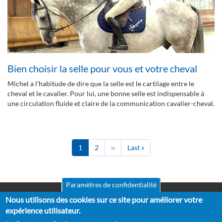
Bien choisir la selle pour vous et votre cheval
Michel a l’habitude de dire que la selle est le cartilage entre le
cheval et le cavalier. Pour lui, une bonne selle est indispensable à
une circulation fluide et claire de la communication cavalier-cheval.
Pagination
Page
1
Page
2
Page
››
Dernière
Last »
courante
suivante
page
Paramètres de confidentialité
Nous utilisons des cookies sur ce site pour améliorer votre
Mentions légales
Pied
CGV
expérience utilisateur.
de
RGPD