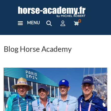
Aller
au
contenu
principal
0
MENU
User
Menu
Custom
Blog Horse Academy