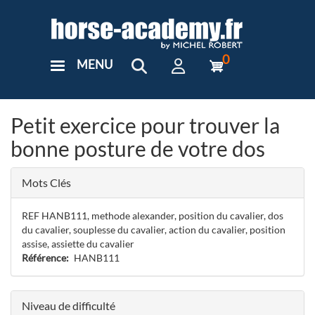
Aller
au
contenu
principal
0
MENU
User
Menu
Custom
Petit exercice pour trouver la
bonne posture de votre dos
Mots Clés
REF HANB111, methode alexander, position du cavalier, dos
du cavalier, souplesse du cavalier, action du cavalier, position
assise, assiette du cavalier
Référence
HANB111
Niveau de difficulté