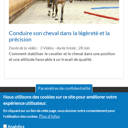
Conduire son cheval dans la légèreté et la
précision
Durée de la vidéo
3 Vidéos - durée totale : 28 min
Comment stabiliser le cavalier et le cheval dans une position
et une attitude favorable à un travail de qualité.
Paramètres de confidentialité
Nous utilisons des cookies sur ce site pour améliorer votre
Mentions légales
Pied
CGV
expérience utilisateur.
de
RGPD
En cliquant sur un lien de cette page, vous donnez votre consentement pour
Politique de confidentialité
page
Plus d'infos
l'utilisation des cookies.
Politique de cookies
Partenaires
Analytics