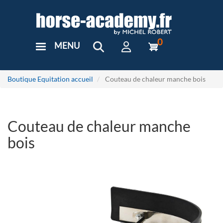
Aller
au
contenu
principal
0
MENU
User
Menu
Custom
Boutique Equitation accueil
Couteau de chaleur manche bois
Couteau de chaleur manche
bois