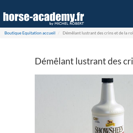
Aller
au
contenu
principal
Boutique Equitation accueil
Démêlant lustrant des crins et de la r
Démêlant lustrant des cri