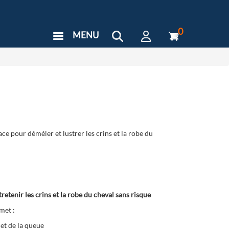
0
MENU
User
Menu
Custom
ce pour déméler et lustrer les crins et la robe du
etenir les crins et la robe du cheval sans risque
met :
 et de la queue