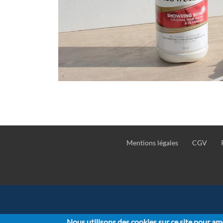
Mentions légales
CGV
Pied
de
page
Nous utilisons des cookies sur ce site pour amé