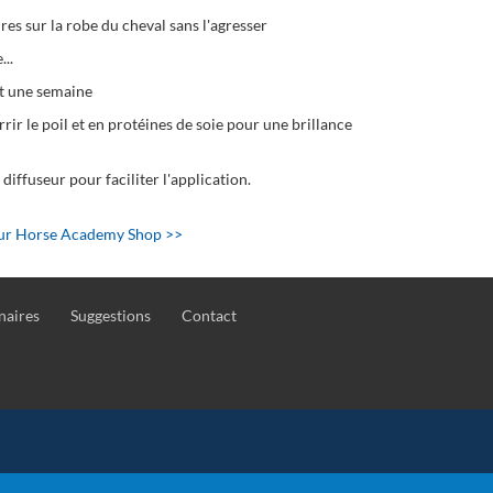
ures sur la robe du cheval sans l'agresser
...
ant une semaine
ir le poil et en protéines de soie pour une brillance
diffuseur pour faciliter l'application.
sur Horse Academy Shop >>
naires
Suggestions
Contact