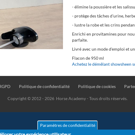
- élimine la poussière et les saliss
- protège des tâches d'urine, herbe
- lustre la robe et les crins pend
Enrichi en provitamines pour nourr
parfaite.
Livré avec un mode d'emploi et un 
Flacon de 950 ml
Achetez le démêlant showsheen 
RGPD
Politique de confidentialité
Politique de cookies
Parte
Copyright © 2012 - 2026 Horse Academy - Tous droits réservés.
Paramètres de confidentialité
liorer votre expérience utilisateur.