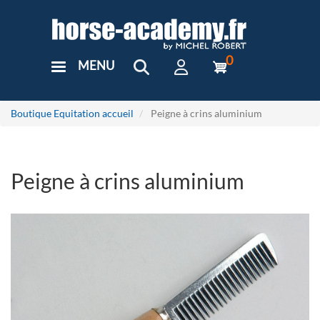
Aller
au
contenu
principal
0
MENU
User
Menu
Custom
Boutique Equitation accueil
Peigne à crins aluminium
Peigne à crins aluminium