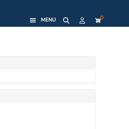
0
MENU
User
Menu
Custom