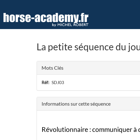
Aller
au
contenu
principal
La petite séquence du jou
Mots Clés
Réf
SDJ03
Informations sur cette séquence
Révolutionnaire : communiquer à di