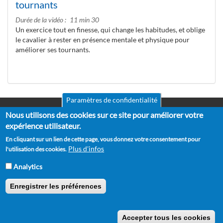
tournants
Durée de la vidéo
11 min 30
Un exercice tout en finesse, qui change les habitudes, et oblige
le cavalier à rester en présence mentale et physique pour
améliorer ses tournants.
Paramètres de confidentialité
Nous utilisons des cookies sur ce site pour améliorer votre
Mentions légales
Pied
CGV
expérience utilisateur.
de
RGPD
En cliquant sur un lien de cette page, vous donnez votre consentement pour
Politique de confidentialité
page
Plus d'infos
l'utilisation des cookies.
Politique de cookies
Partenaires
Analytics
Suggestions
Contact
Enregistrer les préférences
Copyright © 2012 - 2026 Horse Academy - Tous droits réservés.
Accepter tous les cookies