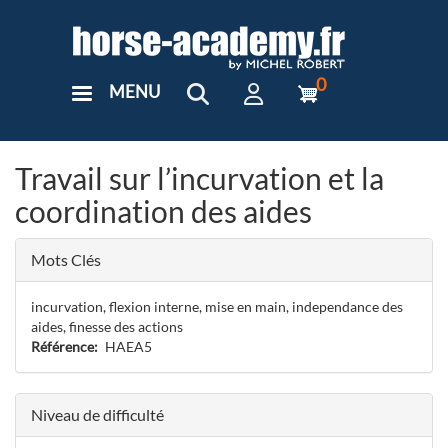
Aller
au
contenu
principal
0
MENU
User
Menu
Custom
Travail sur l’incurvation et la
coordination des aides
Mots Clés
incurvation, flexion interne, mise en main, independance des
aides, finesse des actions
Référence
HAEA5
Niveau de difficulté