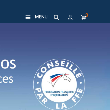
0
MENU
User
Menu
Custom