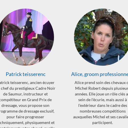
ice, groom professionnelle
Clément Frérejacques
lice prend soin des chevaux de
Cavalier, enseignant et coac
ichel Robert depuis plusieurs
professionnel aux écuries Mic
nnées. Elle joue un rôle clés au
Robert. Clément pratique la
sein de l’écurie, mais aussi à
compétition de haut niveau e
l’extérieur dans le cadre des
CSO et accompagne de nombr
nombreuses compétitions
cavaliers amateurs et
xquelles Michel et ses cavaliers
professionnels dans leur
participent.
progression.