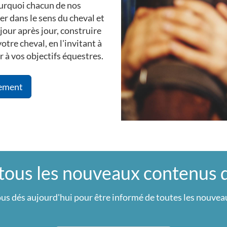
ourquoi chacun de nos
r dans le sens du cheval et
 jour après jour, construire
otre cheval, en l'invitant à
r à vos objectifs équestres.
tement
 tous les nouveaux contenus
us dés aujourd'hui pour être informé de toutes les nouveau