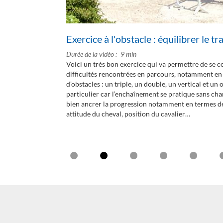
cles
Exercice à l'obstacle : équilibrer le t
Durée de la vidéo
9 min
verticaux, les
Voici un très bon exercice qui va permettre de se co
Le tournant peut
difficultés rencontrées en parcours, notamment en
barrages.
d’obstacles : un triple, un double, un vertical et un 
particulier car l’enchaînement se pratique sans chan
bien ancrer la progression notamment en termes de
attitude du cheval, position du cavalier…