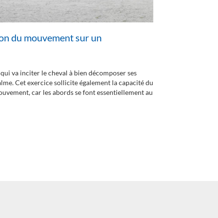
on du mouvement sur un
Travailler l
Durée de la vidéo
Cet exercice, fa
à développer le c
qui va inciter le cheval à bien décomposer ses
excellente prépa
me. Cet exercice sollicite également la capacité du
partie du tracé.
uvement, car les abords se font essentiellement au
chaque abord, il 