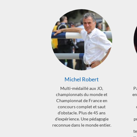
 Robert
Patrick teisserenc
Al
llé aux JO,
Patrick teisserenc, ancien écuyer
A
 du monde et
en chef du prestigieux Cadre Noir
M
de France en
de Saumur, instructeur et
a
plet et saut
compétiteur en Grand Prix de
lus de 45 ans
dressage, vous propose son
 Une pédagogie
programme de dressage exclusif,
e monde entier.
pour faire progresser
au
techniquement, physiquement et