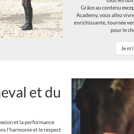
tous les obs
Grâce au contenu excep
Academy, vous allez vivr
enrichissante, tournée vers
pour le c
Je m'
eval et du
exion et la performance
ns l'harmonie et le respect