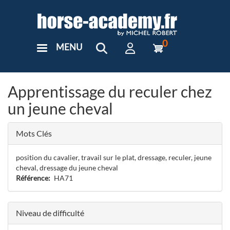
Aller
au
contenu
principal
0
MENU
User
Menu
Custom
Apprentissage du reculer chez
un jeune cheval
Mots Clés
position du cavalier, travail sur le plat, dressage, reculer, jeune
cheval, dressage du jeune cheval
Référence
HA71
Niveau de difficulté