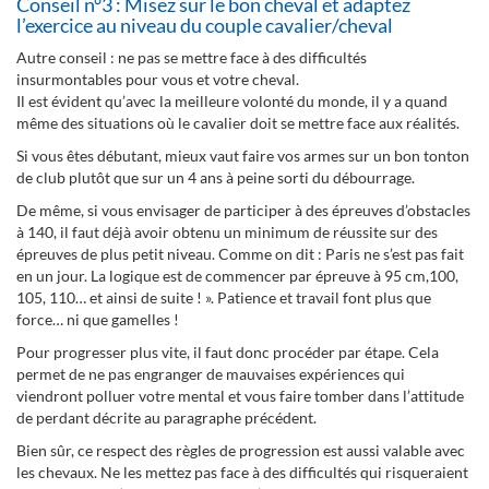
Conseil n°3 : Misez sur le bon cheval et adaptez
l’exercice au niveau du couple cavalier/cheval
Autre conseil : ne pas se mettre face à des difficultés
insurmontables pour vous et votre cheval.
Il est évident qu’avec la meilleure volonté du monde, il y a quand
même des situations où le cavalier doit se mettre face aux réalités.
Si vous êtes débutant, mieux vaut faire vos armes sur un bon tonton
de club plutôt que sur un 4 ans à peine sorti du débourrage.
De même, si vous envisager de participer à des épreuves d’obstacles
à 140, il faut déjà avoir obtenu un minimum de réussite sur des
épreuves de plus petit niveau. Comme on dit : Paris ne s’est pas fait
en un jour. La logique est de commencer par épreuve à 95 cm,100,
105, 110… et ainsi de suite ! ». Patience et travail font plus que
force… ni que gamelles !
Pour progresser plus vite, il faut donc procéder par étape. Cela
permet de ne pas engranger de mauvaises expériences qui
viendront polluer votre mental et vous faire tomber dans l’attitude
de perdant décrite au paragraphe précédent.
Bien sûr, ce respect des règles de progression est aussi valable avec
les chevaux. Ne les mettez pas face à des difficultés qui risqueraient