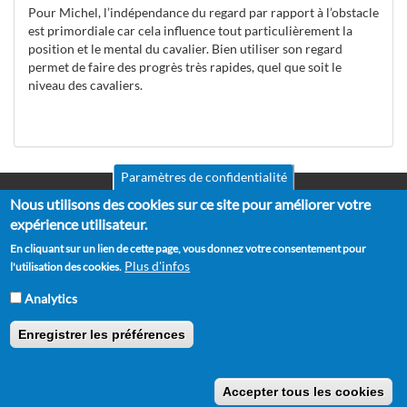
Pour Michel, l’indépendance du regard par rapport à l’obstacle
est primordiale car cela influence tout particulièrement la
position et le mental du cavalier. Bien utiliser son regard
permet de faire des progrès très rapides, quel que soit le
niveau des cavaliers.
Paramètres de confidentialité
Nous utilisons des cookies sur ce site pour améliorer votre
Mentions légales
Pied
CGV
expérience utilisateur.
de
RGPD
En cliquant sur un lien de cette page, vous donnez votre consentement pour
Politique de confidentialité
page
Plus d'infos
l'utilisation des cookies.
Politique de cookies
Partenaires
Analytics
Suggestions
Contact
Enregistrer les préférences
Copyright © 2012 - 2026 Horse Academy - Tous droits réservés.
Accepter tous les cookies