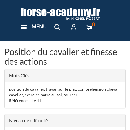
Aller
au
contenu
principal
0
MENU
User
Menu
Custom
Position du cavalier et finesse
des actions
Mots Clés
position du cavalier, travail sur le plat, compréhension cheval
cavalier, exercice barre au sol, tourner
Référence
HA41
Niveau de difficulté