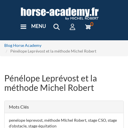
Aller
au
contenu
principal
0
MENU
User
Menu
Custom
Blog Horse Academy
Pénélope Leprévost et la méthode Michel Robert
Pénélope Leprévost et la
méthode Michel Robert
Mots Clés
penelope leprevost, méthode MIchel Robert, stage CSO, stage
d'obstacle, stage équitation