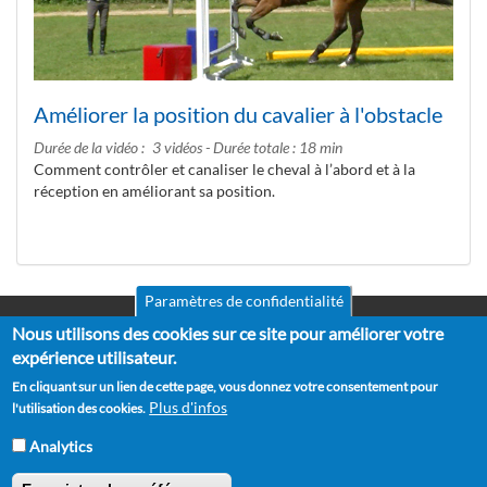
Améliorer la position du cavalier à l'obstacle
Durée de la vidéo
3 vidéos - Durée totale : 18 min
Comment contrôler et canaliser le cheval à l’abord et à la
réception en améliorant sa position.
Paramètres de confidentialité
Nous utilisons des cookies sur ce site pour améliorer votre
Mentions légales
Pied
CGV
expérience utilisateur.
de
RGPD
En cliquant sur un lien de cette page, vous donnez votre consentement pour
Politique de confidentialité
page
Plus d'infos
l'utilisation des cookies.
Politique de cookies
Partenaires
Analytics
Suggestions
Contact