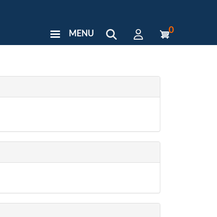
0
MENU
User
Menu
Custom