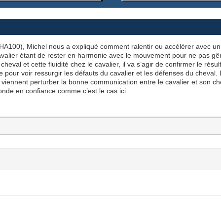
HA100
), Michel nous a expliqué comment ralentir ou accélérer avec un 
le cavalier étant de rester en harmonie avec le mouvement pour ne pas g
heval et cette fluidité chez le cavalier, il va s’agir de confirmer le résul
e pour voir ressurgir les défauts du cavalier et les défenses du cheval.
 viennent perturber la bonne communication entre le cavalier et son cheva
onde en confiance comme c’est le cas ici.