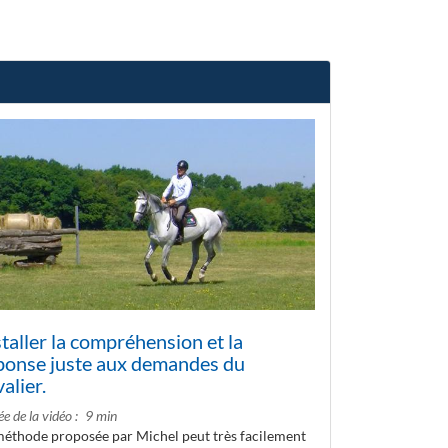
staller la compréhension et la
ponse juste aux demandes du
alier.
e de la vidéo
9 min
méthode proposée par Michel peut très facilement