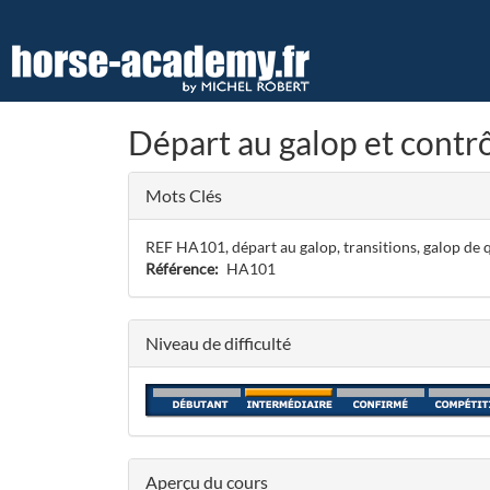
Aller
au
contenu
principal
Départ au galop et contrô
Mots Clés
REF HA101, départ au galop, transitions, galop de qu
Référence
HA101
Niveau de difficulté
Aperçu du cours