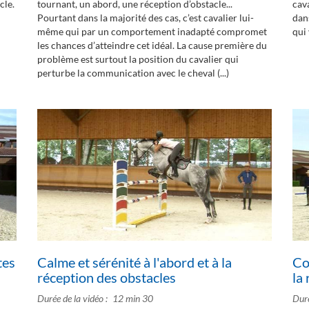
cle.
tournant, un abord, une réception d’obstacle...
cava
Pourtant dans la majorité des cas, c’est cavalier lui-
dan
même qui par un comportement inadapté compromet
qui 
les chances d’atteindre cet idéal. La cause première du
problème est surtout la position du cavalier qui
perturbe la communication avec le cheval (...)
tes
Calme et sérénité à l'abord et à la
Co
réception des obstacles
la
Durée de la vidéo
12 min 30
Duré