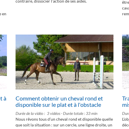
contraire, dissocier l’action de ses aides.
être
cava
e en
rem
t à
Comment obtenir un cheval rond et
Tra
disponible sur le plat et à l'obstacle
mi
Durée de la vidéo
3 vidéos - Durée totale : 33 min
Duré
Nous rêvons tous d’un cheval rond et disponible quelle
L’ob
que soit la situation : sur un cercle, une ligne droite, un
déc