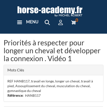
Aller
au
contenu
principal
0
MENU
User
Menu
Custom
Priorités à respecter pour
longer un cheval et développer
la connexion . Vidéo 1
Mots Clés
REF HANB117, travail en longe, longer un cheval, travail à
pied, Assouplissement du cheval, musculation du cheval,
gymnastique du cheval
Référence
HANB117