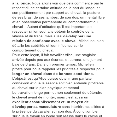
à la longe.
Nous allons voir que cela commence par le
respect d’une certaine attitude de la part du longeur :
son positionnement par rapport au cheval, la posture
de ses bras, de ses jambes, de son dos, un mental libre
et en observation permanente du comportement du
cheval… Autant d’attitudes qu’il est important de
respecter si l’on souhaite obtenir le contrôle de la
vitesse et du tracé, mais aussi
développer une
relation de confiance avec le cheval
. Michel nous en
détaille les subtilités et leur influence sur le
comportement du cheval.
Pour cette leçon, il fait travailler Alice, une stagiaire
arrivée depuis peu aux écuries, et Lorena, une jument
baie de 8 ans. Dans un premier temps, Michel en
profite pour nous rappeler les priorités à respecter pour
longer un cheval dans de bonnes conditions.
L’objectif est qu’Alice puisse obtenir une parfaite
connexion et que la séance soit bien entendu profitable
au cheval sur le plan physique et mental.
Le travail en longe permet non seulement de détendre
le cheval avant de monter, mais c’est aussi un
excellent assouplissement et un moyen de
développer sa musculature
sans interférences liées à
la présence du cavalier sur son dos. À condition bien
sûr que le travail en longe soit réalisé dans le calme et